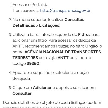
Acessar o Portal da
Transparência:
http://transparencia.gov.br
;
No menu superior, localizar
Consultas
Detalhadas
>
Licitações
;
Utilizar a barra lateral esquerda de
Filtros
para
adicionar um filtro. Para acessar os dados da
ANTT, recomendamos utilizar, no filtro
Órgão
, o
nome
AGÊNCIA NACIONAL DE TRANSPORTES
TERRESTRES
ou a sigla
ANTT
ou, ainda, o
código
39250
;
Aguarde a sugestão e selecione a opção
desejada;
Clique em
Adicionar
e depois é só clicar em
Consultar
.
Demais detalhes do objeto de cada licitação podem
ser obtidos por meio dos editais e seus anexos,