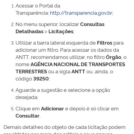
Acessar o Portal da
Transparência:
http://transparencia.gov.br
;
No menu superior, localizar
Consultas
Detalhadas
>
Licitações
;
Utilizar a barra lateral esquerda de
Filtros
para
adicionar um filtro. Para acessar os dados da
ANTT, recomendamos utilizar, no filtro
Órgão
, o
nome
AGÊNCIA NACIONAL DE TRANSPORTES
TERRESTRES
ou a sigla
ANTT
ou, ainda, o
código
39250
;
Aguarde a sugestão e selecione a opção
desejada;
Clique em
Adicionar
e depois é só clicar em
Consultar
.
Demais detalhes do objeto de cada licitação podem
ser obtidos por meio dos editais e seus anexos,