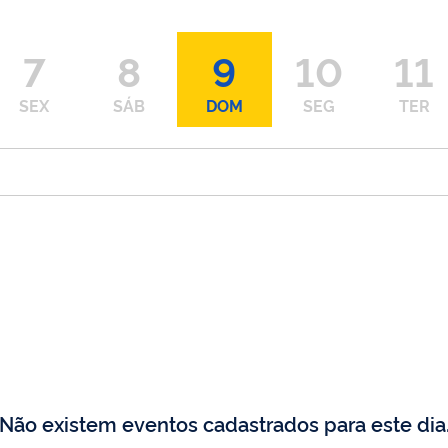
7
8
9
10
11
SEX
SÁB
DOM
SEG
TER
Não existem eventos cadastrados para este dia