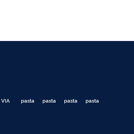
VIA
pasta
pasta
pasta
pasta
040
de
de
de
de
Teste
testes
testes
testes
testes