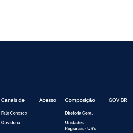
Canais de
Acesso
Composição
GOV.BR
Atendimento
Restrito
-
Fale Conosco
Diretoria Geral
Intranet
Ouvidoria
Unidades
Regionais - UR's