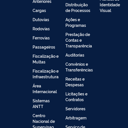
Anteriores
Distribuição
Identidade
Cargas
de Processos
Visual
Dutovias
Ações e
Programas
Rodovias
Prestação de
Ferrovias
Contas e
Transparência
Passageiros
Auditorias
Fiscalização e
Multas
Convênios e
Transferências
Fiscalização e
Infraestrutura
Receitas e
Despesas
Área
Internacional
Licitações e
Contratos
Sistemas
ANTT
Servidores
Centro
Arbitragem
Nacional de
Supervisao
Serviço de