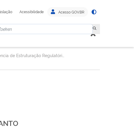
islação
Acessibilidade
Acesso GOV.BR
Gerência de Estruturação Regulatória - GEREG
CANTO