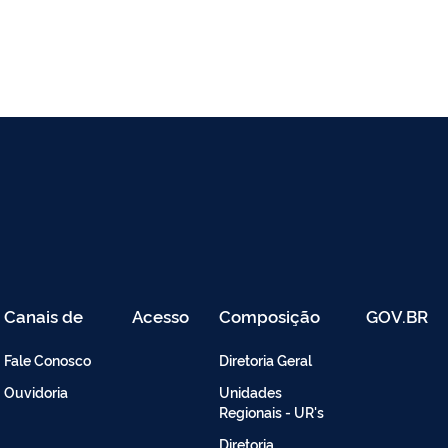
Canais de
Acesso
Composição
GOV.BR
Atendimento
Restrito
-
Fale Conosco
Diretoria Geral
Intranet
Ouvidoria
Unidades
Regionais - UR's
Diretoria