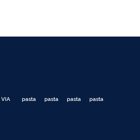
VIA
pasta
pasta
pasta
pasta
040
de
de
de
de
Teste
testes
testes
testes
testes