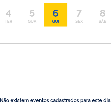
4
5
6
7
8
TER
QUA
QUI
SEX
SÁB
Não existem eventos cadastrados para este dia