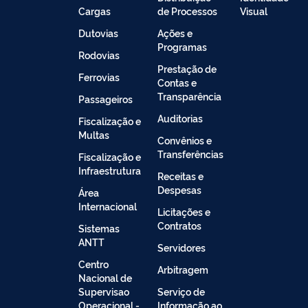
Cargas
de Processos
Visual
Dutovias
Ações e
Programas
Rodovias
Prestação de
Ferrovias
Contas e
Transparência
Passageiros
Auditorias
Fiscalização e
Multas
Convênios e
Transferências
Fiscalização e
Infraestrutura
Receitas e
Despesas
Área
Internacional
Licitações e
Contratos
Sistemas
ANTT
Servidores
Centro
Arbitragem
Nacional de
Supervisao
Serviço de
Operacional -
Informação ao