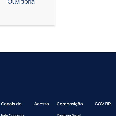
Ouvidoria
Canais de
Acesso
Composição
GOV.BR
Atendimento
Restrito
-
Fale Conosco
Diretoria Geral
Intranet