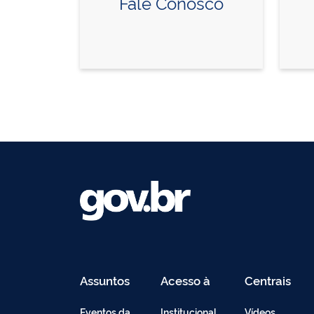
Fale Conosco
Assuntos
Acesso à
Centrais
Informação
de
Conteúdo
Eventos da
Institucional
Vídeos