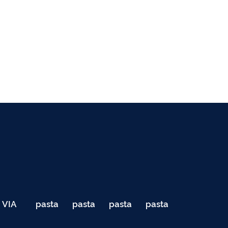
VIA
pasta
pasta
pasta
pasta
040
de
de
de
de
Teste
testes
testes
testes
testes