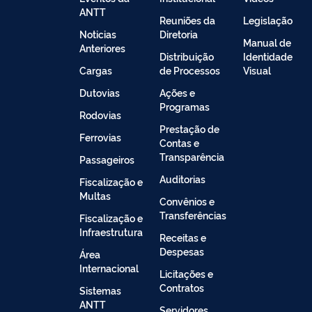
ANTT
Reuniões da
Legislação
Noticias
Diretoria
Manual de
Anteriores
Distribuição
Identidade
Cargas
de Processos
Visual
Dutovias
Ações e
Programas
Rodovias
Prestação de
Ferrovias
Contas e
Transparência
Passageiros
Auditorias
Fiscalização e
Multas
Convênios e
Transferências
Fiscalização e
Infraestrutura
Receitas e
Despesas
Área
Internacional
Licitações e
Contratos
Sistemas
ANTT
Servidores