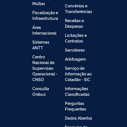
Multas
Convênios e
Transferências
Fiscalização e
Infraestrutura
Receitas e
Despesas
Área
Internacional
Licitações e
Contratos
Sistemas
ANTT
Servidores
Centro
Arbitragem
Nacional de
Supervisao
Serviço de
Operacional -
Informação ao
CNSO
Cidadão - SIC
Consulta
Informações
Onibus
Classificadas
Perguntas
Frequentes
Dados Abertos
Pesquisa de