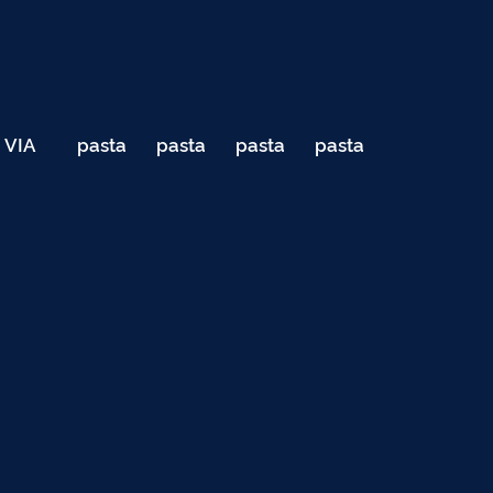
VIA
pasta
pasta
pasta
pasta
040
de
de
de
de
Teste
testes
testes
testes
testes