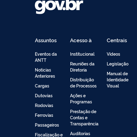
Assuntos
Acesso à
Centrais
Informação
de
Conteúdo
Eventos da
Institucional
Vídeos
ANTT
Reuniões da
Legislação
Noticias
Diretoria
Manual de
Anteriores
Distribuição
Identidade
Cargas
de Processos
Visual
Dutovias
Ações e
Programas
Rodovias
Prestação de
Ferrovias
Contas e
Transparência
Passageiros
Auditorias
Fiscalização e