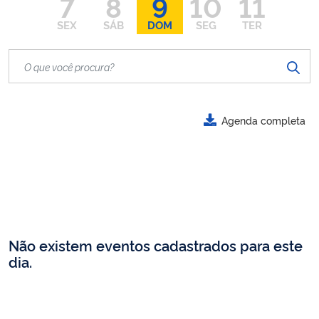
7
8
9
10
11
SEX
SÁB
DOM
SEG
TER
Agenda completa
Não existem eventos cadastrados para este
dia.