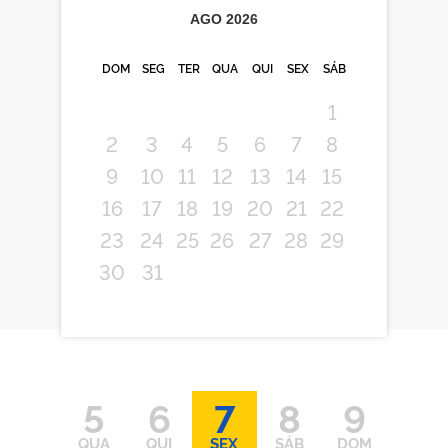
AGO
2026
DOM
SEG
TER
QUA
QUI
SEX
SÁB
1
2
3
4
5
6
7
8
9
10
11
12
13
14
15
16
17
18
19
20
21
22
23
24
25
26
27
28
29
30
31
5
6
7
8
9
QUA
QUI
SEX
SÁB
DOM