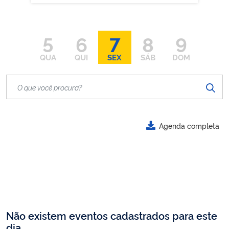
5
6
7
8
9
QUA
QUI
SEX
SÁB
DOM
Agenda completa
Não existem eventos cadastrados para este
dia.