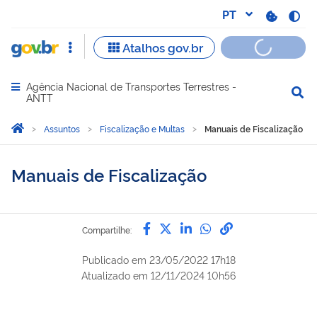
Agência Nacional de Transportes Terrestres -
Abrir menu principal de navegação
ANTT
Você está aqui:
Página Inicial
Assuntos
Fiscalização e Multas
Manuais de Fiscalização
Manuais de Fiscalização
Compartilhe por Facebook
Compartilhe por Twitter
Compartilhe por Lin
Compartilhe por
link para Copi
Compartilhe:
Publicado em
23/05/2022 17h18
Atualizado em
12/11/2024 10h56