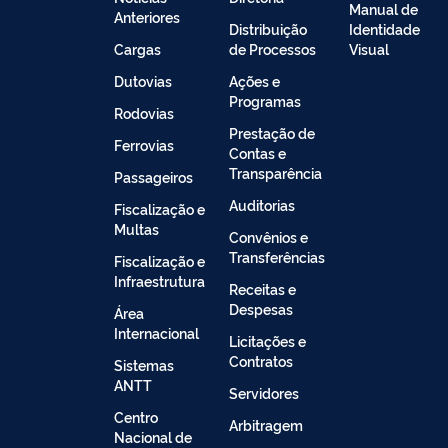
Manual de
Anteriores
Distribuição
Identidade
Cargas
de Processos
Visual
Dutovias
Ações e
Programas
Rodovias
Prestação de
Ferrovias
Contas e
Transparência
Passageiros
Auditorias
Fiscalização e
Multas
Convênios e
Transferências
Fiscalização e
Infraestrutura
Receitas e
Despesas
Área
Internacional
Licitações e
Contratos
Sistemas
ANTT
Servidores
Centro
Arbitragem
Nacional de