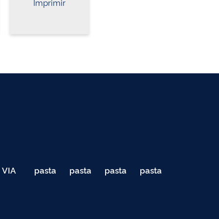
Imprimir
VIA
pasta
pasta
pasta
pasta
040
de
de
de
de
Teste
testes
testes
testes
testes