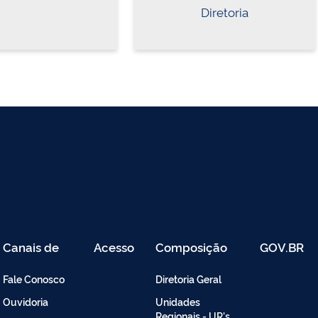
Diretoria
Canais de
Acesso
Composição
GOV.BR
Atendimento
Restrito
-
Fale Conosco
Diretoria Geral
Intranet
Ouvidoria
Unidades
Regionais - UR's