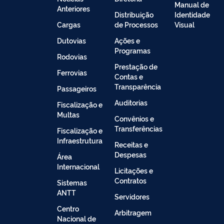
Manual de
Anteriores
Distribuição
Identidade
Cargas
de Processos
Visual
Dutovias
Ações e
Programas
Rodovias
Prestação de
Ferrovias
Contas e
Transparência
Passageiros
Auditorias
Fiscalização e
Multas
Convênios e
Transferências
Fiscalização e
Infraestrutura
Receitas e
Despesas
Área
Internacional
Licitações e
Contratos
Sistemas
ANTT
Servidores
Centro
Arbitragem
Nacional de