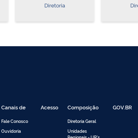
Diretoria
Dir
Canais de
Acesso
Composição
GOV.BR
Atendimento
Restrito
-
Fale Conosco
Diretoria Geral
Intranet
Ouvidoria
Unidades
Regionais - UR's