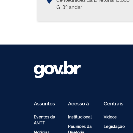
G  3º andar
Assuntos
Acesso à
Centrais
Informação
de
Conteúdo
Eventos da
Institucional
Vídeos
ANTT
Reuniões da
Legislação
Noticias
Diretoria