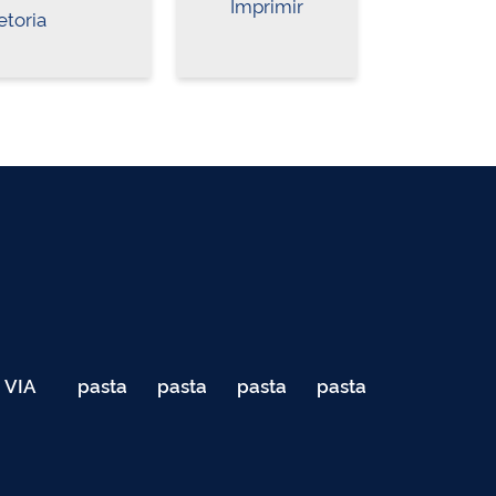
Imprimir
etoria
VIA
pasta
pasta
pasta
pasta
040
de
de
de
de
Teste
testes
testes
testes
testes