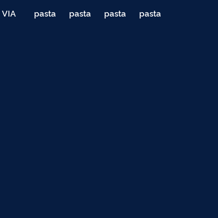
VIA
pasta
pasta
pasta
pasta
040
de
de
de
de
Teste
testes
testes
testes
testes