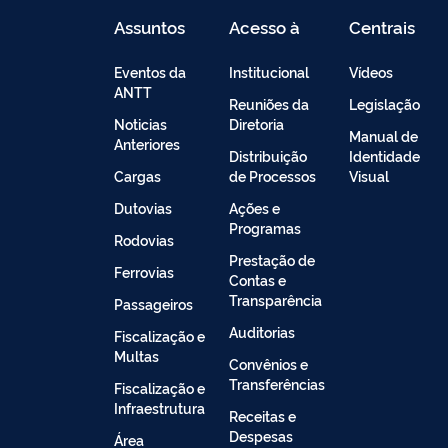
Assuntos
Acesso à
Centrais
Informação
de
Conteúdo
Eventos da
Institucional
Vídeos
ANTT
Reuniões da
Legislação
Noticias
Diretoria
Manual de
Anteriores
Distribuição
Identidade
Cargas
de Processos
Visual
Dutovias
Ações e
Programas
Rodovias
Prestação de
Ferrovias
Contas e
Transparência
Passageiros
Auditorias
Fiscalização e
Multas
Convênios e
Transferências
Fiscalização e
Infraestrutura
Receitas e
Despesas
Área