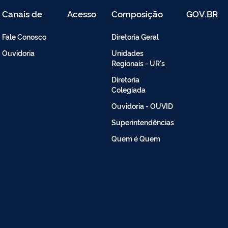
Canais de
Acesso
Composição
GOV.BR
Atendimento
Restrito
-
Fale Conosco
Diretoria Geral
Intranet
Ouvidoria
Unidades
Regionais - UR's
Diretoria
Colegiada
Ouvidoria - OUVID
Superintendências
Quem é Quem