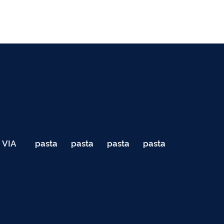
VIA
pasta
pasta
pasta
pasta
040
de
de
de
de
Teste
testes
testes
testes
testes