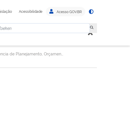
islação
Acessibilidade
Acesso GOV.BR
Gerência de Planejamento, Orçamento, Finanças e Contabilidade - GEORF