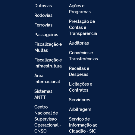
Dutovias
Ações e
Programas
Rodovias
Prestação de
Ferrovias
Contas e
Transparência
Passageiros
Auditorias
Fiscalização e
Multas
Convênios e
Transferências
Fiscalização e
Infraestrutura
Receitas e
Despesas
Área
Internacional
Licitações e
Contratos
Sistemas
ANTT
Servidores
Centro
Arbitragem
Nacional de
Supervisao
Serviço de
Operacional -
Informação ao
CNSO
Cidadão - SIC