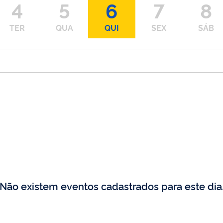
4
5
6
7
8
TER
QUA
QUI
SEX
SÁB
Não existem eventos cadastrados para este dia