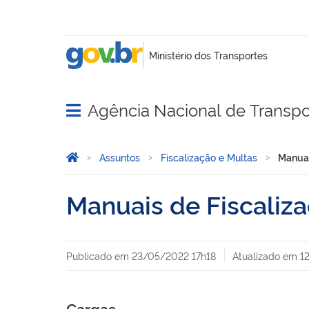
Agência Nacional de Transpo
Abrir menu principal de navegação
Você está aqui:
Página Inicial
Assuntos
Fiscalização e Multas
Manuai
Manuais de Fiscaliz
Publicado em
23/05/2022 17h18
Atualizado em
1
Cargas