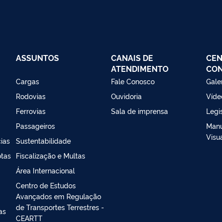
ASSUNTOS
CANAIS DE
CEN
ATENDIMENTO
CO
Cargas
Fale Conosco
Gale
Rodovias
Ouvidoria
Víde
Ferrovias
Sala de imprensa
Legi
Passageiros
Manu
Visu
ias
Sustentabilidade
otas
Fiscalização e Multas
Área Internacional
Centro de Estudos
Avançados em Regulação
de Transportes Terrestres -
as
CEARTT