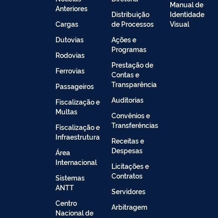
Manual de
Anteriores
Distribuição
Identidade
Cargas
de Processos
Visual
Dutovias
Ações e
Programas
Rodovias
Prestação de
Ferrovias
Contas e
Transparência
Passageiros
Auditorias
Fiscalização e
Multas
Convênios e
Transferências
Fiscalização e
Infraestrutura
Receitas e
Despesas
Área
Internacional
Licitações e
Contratos
Sistemas
ANTT
Servidores
Centro
Arbitragem
Nacional de