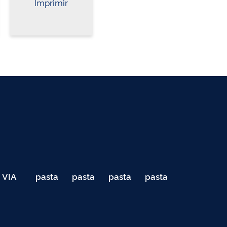
Imprimir
VIA
pasta
pasta
pasta
pasta
040
de
de
de
de
Teste
testes
testes
testes
testes