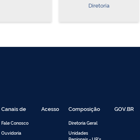
Diretoria
Canais de
Acesso
Composição
GOV.BR
Atendimento
Restrito
-
Fale Conosco
Diretoria Geral
Intranet
Ouvidoria
Unidades
Regionais - UR's