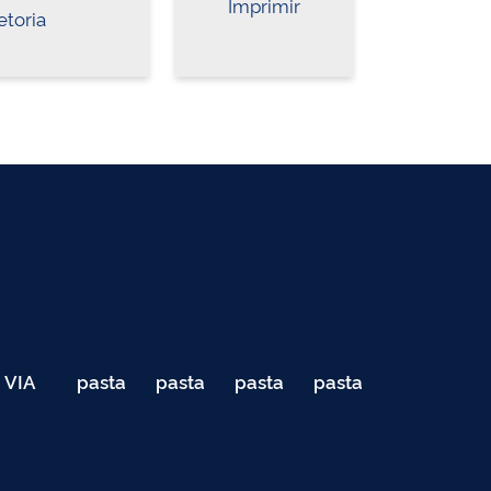
Imprimir
etoria
VIA
pasta
pasta
pasta
pasta
040
de
de
de
de
Teste
testes
testes
testes
testes