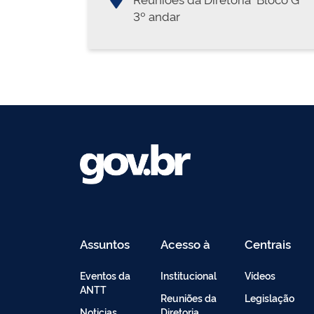
3º andar
Assuntos
Acesso à
Centrais
Informação
de
Conteúdo
Eventos da
Institucional
Vídeos
ANTT
Reuniões da
Legislação
Noticias
Diretoria