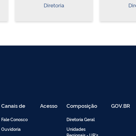
Diretoria
Dir
Canais de
Acesso
Composição
GOV.BR
Atendimento
Restrito
-
Fale Conosco
Diretoria Geral
Intranet
Ouvidoria
Unidades
Regionais - UR's