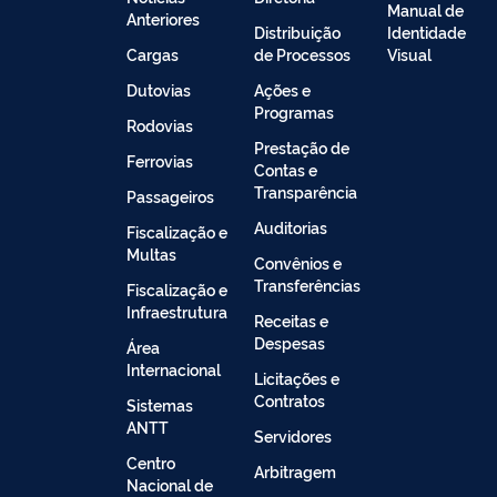
Manual de
Anteriores
Distribuição
Identidade
Cargas
de Processos
Visual
Dutovias
Ações e
Programas
Rodovias
Prestação de
Ferrovias
Contas e
Transparência
Passageiros
Auditorias
Fiscalização e
Multas
Convênios e
Transferências
Fiscalização e
Infraestrutura
Receitas e
Despesas
Área
Internacional
Licitações e
Contratos
Sistemas
ANTT
Servidores
Centro
Arbitragem
Nacional de