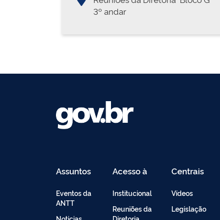
3º andar
Assuntos
Acesso à
Centrais
Informação
de
Conteúdo
Eventos da
Institucional
Vídeos
ANTT
Reuniões da
Legislação
Noticias
Diretoria