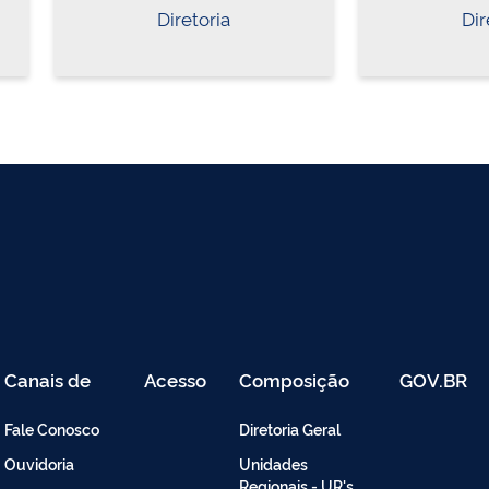
Diretoria
Dir
Canais de
Acesso
Composição
GOV.BR
Atendimento
Restrito
-
Fale Conosco
Diretoria Geral
Intranet
Ouvidoria
Unidades
Regionais - UR's