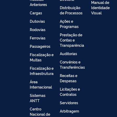
Manual de
Anteriores
Distribuição
Identidade
Cargas
de Processos
Visual
Dutovias
Ações e
Programas
Rodovias
Prestação de
Ferrovias
Contas e
Transparência
Passageiros
Auditorias
Fiscalização e
Multas
Convênios e
Transferências
Fiscalização e
Infraestrutura
Receitas e
Despesas
Área
Internacional
Licitações e
Contratos
Sistemas
ANTT
Servidores
Centro
Arbitragem
Nacional de