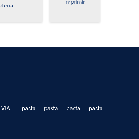
Imprimir
etoria
VIA
pasta
pasta
pasta
pasta
040
de
de
de
de
Teste
testes
testes
testes
testes