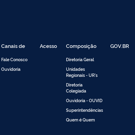
Canais de
Acesso
Composição
GOV.BR
Atendimento
Restrito
-
Fale Conosco
Diretoria Geral
Intranet
Ouvidoria
Unidades
Regionais - UR's
Diretoria
Colegiada
Ouvidoria - OUVID
Superintendências
Quem é Quem