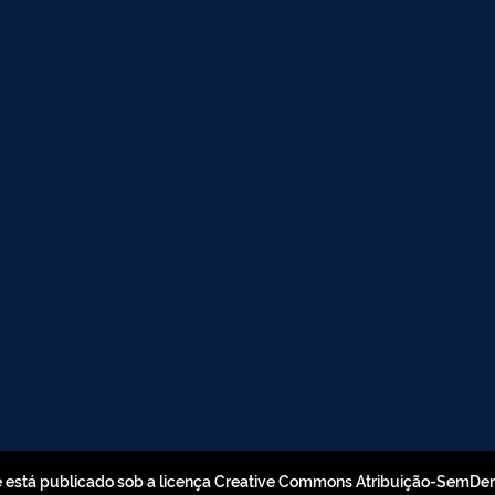
e está publicado sob a licença Creative Commons Atribuição-SemDe