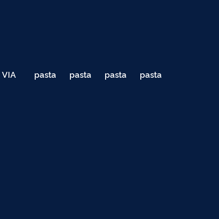
VIA
pasta
pasta
pasta
pasta
040
de
de
de
de
Teste
testes
testes
testes
testes