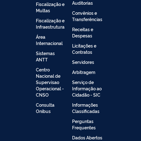
Auditorias
Fiscalização e
Multas
Convênios e
Transferências
Fiscalização e
Infraestrutura
Receitas e
Despesas
Área
Internacional
Licitações e
Contratos
Sistemas
ANTT
Servidores
Centro
Arbitragem
Nacional de
Supervisao
Serviço de
Operacional -
Informação ao
CNSO
Cidadão - SIC
Consulta
Informações
Onibus
Classificadas
Perguntas
Frequentes
Dados Abertos