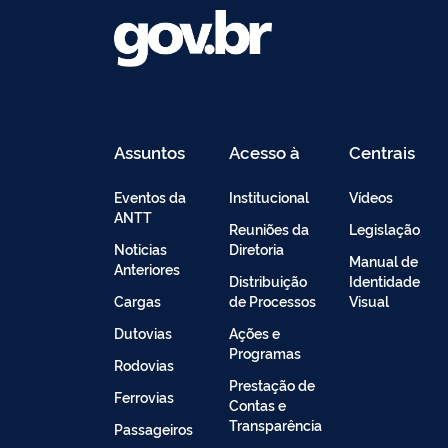
Assuntos
Acesso à
Centrais
Informação
de
Conteúdo
Eventos da
Institucional
Vídeos
ANTT
Reuniões da
Legislação
Noticias
Diretoria
Manual de
Anteriores
Distribuição
Identidade
Cargas
de Processos
Visual
Dutovias
Ações e
Programas
Rodovias
Prestação de
Ferrovias
Contas e
Transparência
Passageiros