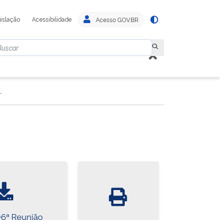
islação
Acessibilidade
Acesso GOV.BR
trativa de Diretoria
06ª Reunião