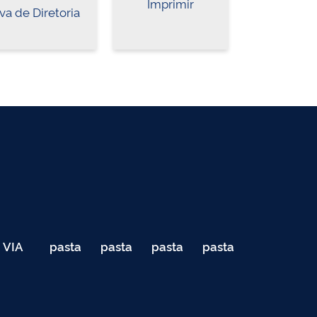
Imprimir
va de Diretoria
VIA
pasta
pasta
pasta
pasta
040
de
de
de
de
Teste
testes
testes
testes
testes