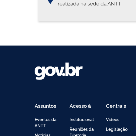
realizada na sede da ANTT
Assuntos
Acesso à
Centrais
Informação
de
Conteúdo
Eventos da
Institucional
Vídeos
ANTT
Reuniões da
Legislação
Noticias
Diretoria