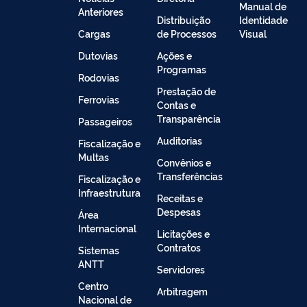
Manual de
Anteriores
Distribuição
Identidade
Cargas
de Processos
Visual
Dutovias
Ações e
Programas
Rodovias
Prestação de
Ferrovias
Contas e
Transparência
Passageiros
Auditorias
Fiscalização e
Multas
Convênios e
Transferências
Fiscalização e
Infraestrutura
Receitas e
Despesas
Área
Internacional
Licitações e
Contratos
Sistemas
ANTT
Servidores
Centro
Arbitragem
Nacional de