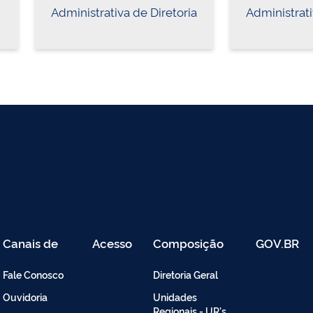
Administrativa de Diretoria
Administrati
Canais de
Acesso
Composição
GOV.BR
Atendimento
Restrito
-
Fale Conosco
Diretoria Geral
Intranet
Ouvidoria
Unidades
Regionais - UR's