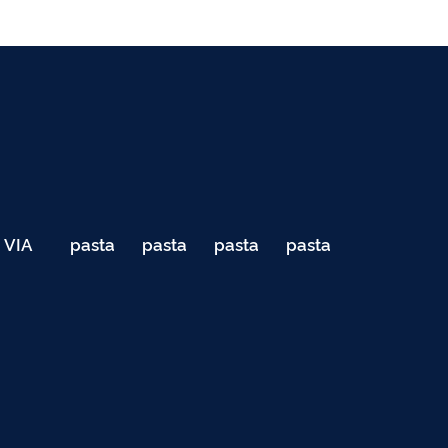
VIA
pasta
pasta
pasta
pasta
040
de
de
de
de
Teste
testes
testes
testes
testes