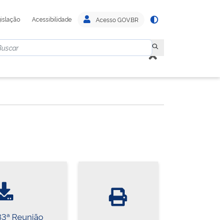
islação
Acessibilidade
Acesso GOV.BR
83ª Reunião