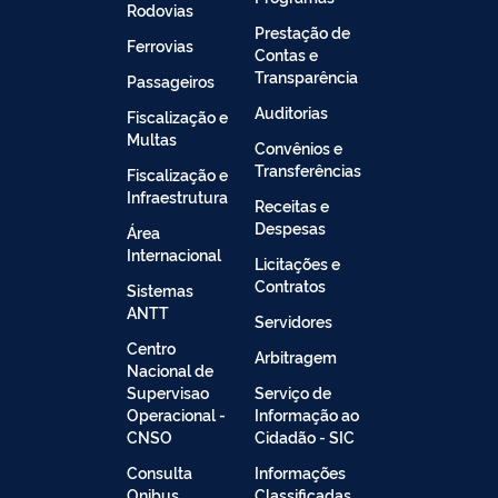
Rodovias
Prestação de
Ferrovias
Contas e
Transparência
Passageiros
Auditorias
Fiscalização e
Multas
Convênios e
Transferências
Fiscalização e
Infraestrutura
Receitas e
Despesas
Área
Internacional
Licitações e
Contratos
Sistemas
ANTT
Servidores
Centro
Arbitragem
Nacional de
Supervisao
Serviço de
Operacional -
Informação ao
CNSO
Cidadão - SIC
Consulta
Informações
Onibus
Classificadas