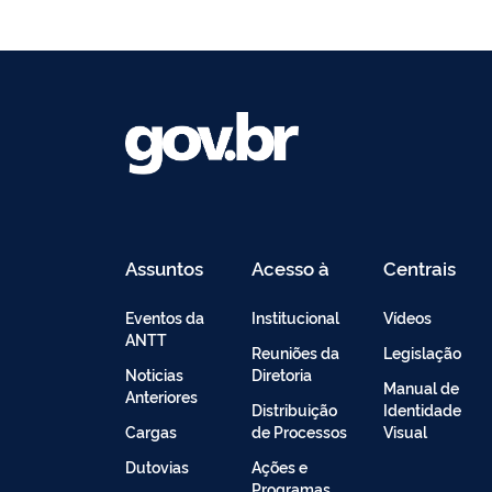
Assuntos
Acesso à
Centrais
Informação
de
Conteúdo
Eventos da
Institucional
Vídeos
ANTT
Reuniões da
Legislação
Noticias
Diretoria
Manual de
Anteriores
Distribuição
Identidade
Cargas
de Processos
Visual
Dutovias
Ações e
Programas