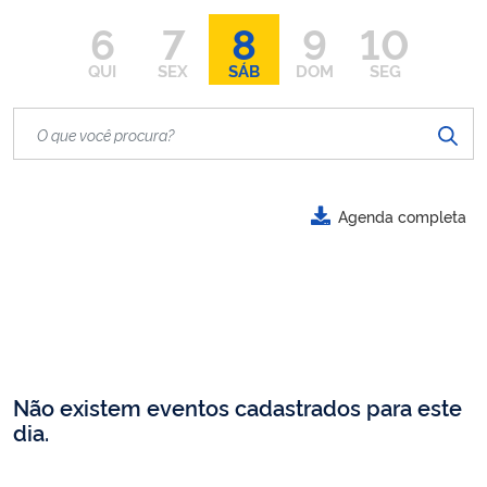
6
7
8
9
10
QUI
SEX
SÁB
DOM
SEG
Agenda completa
Não existem eventos cadastrados para este
dia.