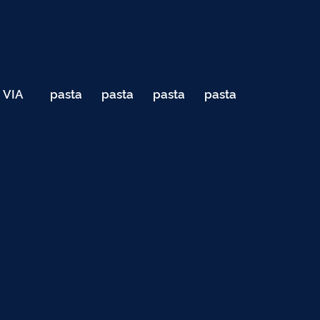
VIA
pasta
pasta
pasta
pasta
040
de
de
de
de
Teste
testes
testes
testes
testes