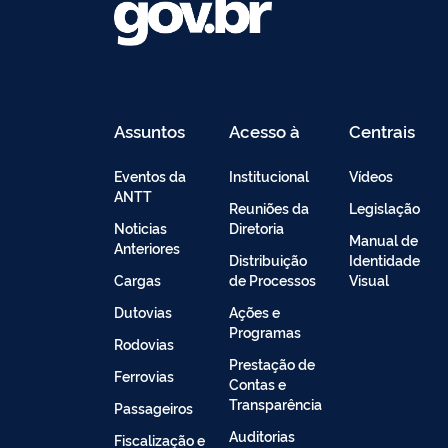
Assuntos
Acesso à
Centrais
Informação
de
Conteúdo
Eventos da
Institucional
Vídeos
ANTT
Reuniões da
Legislação
Noticias
Diretoria
Manual de
Anteriores
Distribuição
Identidade
Cargas
de Processos
Visual
Dutovias
Ações e
Programas
Rodovias
Prestação de
Ferrovias
Contas e
Transparência
Passageiros
Auditorias
Fiscalização e