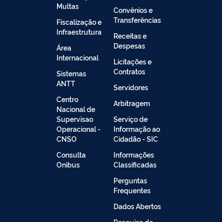
Multas
Convênios e
Transferências
Fiscalização e
Infraestrutura
Receitas e
Despesas
Área
Internacional
Licitações e
Contratos
Sistemas
ANTT
Servidores
Centro
Arbitragem
Nacional de
Supervisao
Serviço de
Operacional -
Informação ao
CNSO
Cidadão - SIC
Consulta
Informações
Onibus
Classificadas
Perguntas
Frequentes
Dados Abertos
Pesquisa de