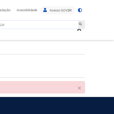
islação
Acessibilidade
Acesso GOV.BR
Stäng