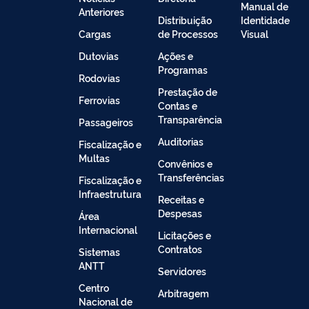
Manual de
Anteriores
Distribuição
Identidade
Cargas
de Processos
Visual
Dutovias
Ações e
Programas
Rodovias
Prestação de
Ferrovias
Contas e
Transparência
Passageiros
Auditorias
Fiscalização e
Multas
Convênios e
Transferências
Fiscalização e
Infraestrutura
Receitas e
Despesas
Área
Internacional
Licitações e
Contratos
Sistemas
ANTT
Servidores
Centro
Arbitragem
Nacional de