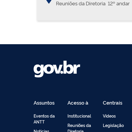
Reuniões da Diretoria  12º andar
Assuntos
Acesso à
Centrais
Informação
de
Conteúdo
Eventos da
Institucional
Vídeos
ANTT
Reuniões da
Legislação
Noticias
Diretoria