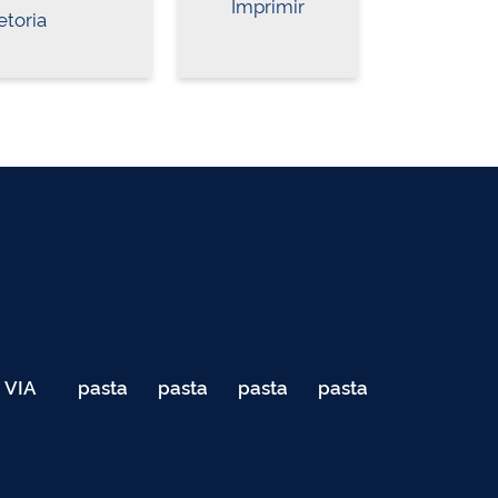
Imprimir
etoria
VIA
pasta
pasta
pasta
pasta
040
de
de
de
de
Teste
testes
testes
testes
testes