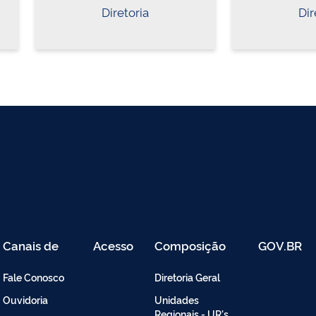
Diretoria
Dir
Canais de
Acesso
Composição
GOV.BR
Atendimento
Restrito
-
Fale Conosco
Diretoria Geral
Intranet
Ouvidoria
Unidades
Regionais - UR's