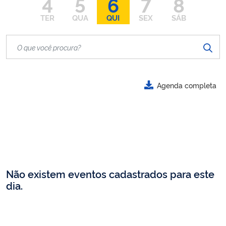
4
5
6
7
8
TER
QUA
QUI
SEX
SÁB
Agenda completa
Não existem eventos cadastrados para este
dia.