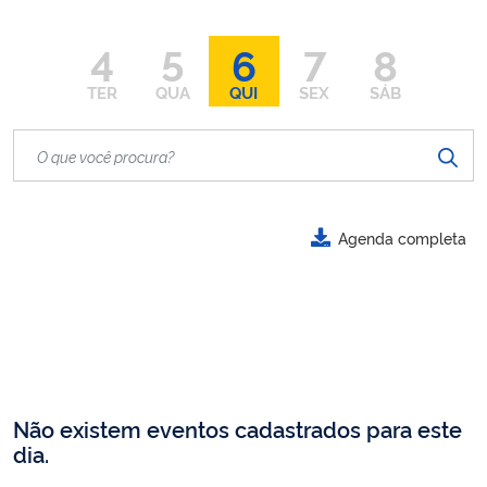
4
5
6
7
8
TER
QUA
QUI
SEX
SÁB
Agenda completa
Não existem eventos cadastrados para este
dia.