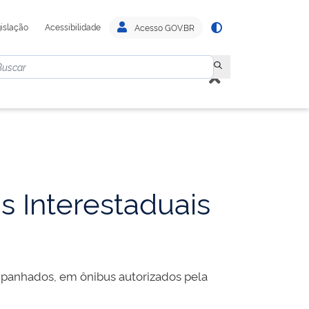
islação
Acessibilidade
Acesso GOV.BR
s Interestaduais
mpanhados, em ônibus autorizados pela