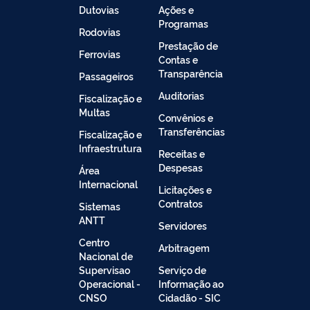
Dutovias
Ações e
Programas
Rodovias
Prestação de
Ferrovias
Contas e
Transparência
Passageiros
Auditorias
Fiscalização e
Multas
Convênios e
Transferências
Fiscalização e
Infraestrutura
Receitas e
Despesas
Área
Internacional
Licitações e
Contratos
Sistemas
ANTT
Servidores
Centro
Arbitragem
Nacional de
Supervisao
Serviço de
Operacional -
Informação ao
CNSO
Cidadão - SIC