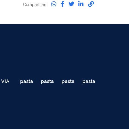
Compartilhe:
VIA
pasta
pasta
pasta
pasta
040
de
de
de
de
Teste
testes
testes
testes
testes