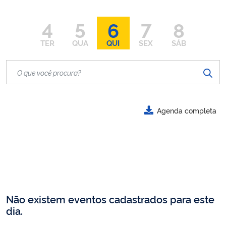
4
5
6
7
8
TER
QUA
QUI
SEX
SÁB
Agenda completa
Não existem eventos cadastrados para este
dia.