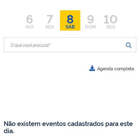
6
7
8
9
10
QUI
SEX
SÁB
DOM
SEG
Agenda completa
Não existem eventos cadastrados para este
dia.