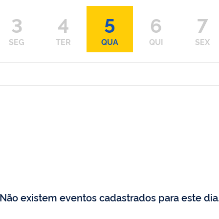
3
4
5
6
7
SEG
TER
QUA
QUI
SEX
Não existem eventos cadastrados para este dia