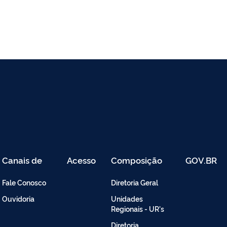
Canais de
Acesso
Composição
GOV.BR
Atendimento
Restrito
-
Fale Conosco
Diretoria Geral
Intranet
Ouvidoria
Unidades
Regionais - UR's
Diretoria