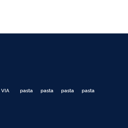
VIA
pasta
pasta
pasta
pasta
040
de
de
de
de
Teste
testes
testes
testes
testes