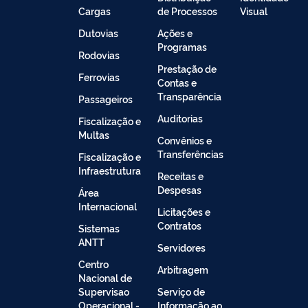
Cargas
de Processos
Visual
Dutovias
Ações e
Programas
Rodovias
Prestação de
Ferrovias
Contas e
Transparência
Passageiros
Auditorias
Fiscalização e
Multas
Convênios e
Transferências
Fiscalização e
Infraestrutura
Receitas e
Despesas
Área
Internacional
Licitações e
Contratos
Sistemas
ANTT
Servidores
Centro
Arbitragem
Nacional de
Supervisao
Serviço de
Operacional -
Informação ao