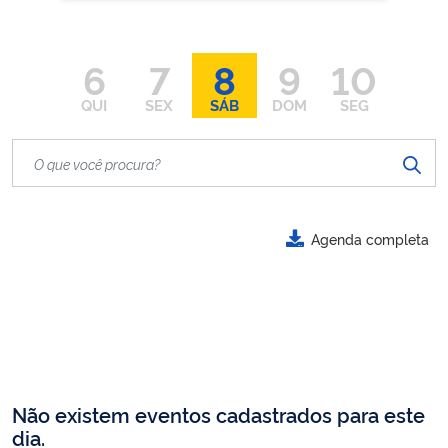
6
7
8
9
10
QUI
SEX
SÁB
DOM
SEG
Agenda completa
Não existem eventos cadastrados para este
dia.