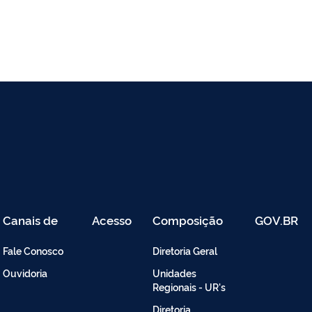
Canais de
Acesso
Composição
GOV.BR
Atendimento
Restrito
-
Fale Conosco
Diretoria Geral
Intranet
Ouvidoria
Unidades
Regionais - UR's
Diretoria