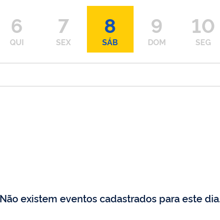
6
7
8
9
10
QUI
SEX
SÁB
DOM
SEG
Não existem eventos cadastrados para este dia