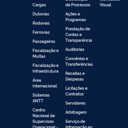
Cargas
de Processos
Visual
Dutovias
Ações e
Programas
Rodovias
Prestação de
Ferrovias
Contas e
Transparência
Passageiros
Auditorias
Fiscalização e
Multas
Convênios e
Transferências
Fiscalização e
Infraestrutura
Receitas e
Despesas
Área
Internacional
Licitações e
Contratos
Sistemas
ANTT
Servidores
Centro
Arbitragem
Nacional de
Supervisao
Serviço de
Operacional -
Informação ao