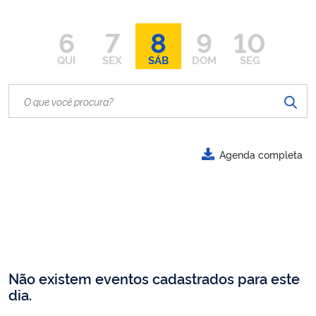
6
7
8
9
10
QUI
SEX
SÁB
DOM
SEG
Agenda completa
Não existem eventos cadastrados para este
dia.