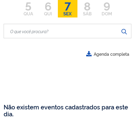
5
6
7
8
9
QUA
QUI
SEX
SÁB
DOM
Agenda completa
Não existem eventos cadastrados para este
dia.