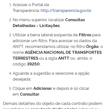
Acessar o Portal da
Transparência:
http://transparencia.gov.br
;
No menu superior, localizar
Consultas
Detalhadas
>
Licitações
;
Utilizar a barra lateral esquerda de
Filtros
para
adicionar um filtro. Para acessar os dados da
ANTT, recomendamos utilizar, no filtro
Órgão
, o
nome
AGÊNCIA NACIONAL DE TRANSPORTES
TERRESTRES
ou a sigla
ANTT
ou, ainda, o
código
39250
;
Aguarde a sugestão e selecione a opção
desejada;
Clique em
Adicionar
e depois é só clicar
em
Consultar
.
Demais detalhes do objeto de cada contrato podem
ser obtidos na
sequência desta página
(abaixo) ou