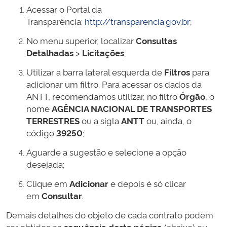
Acessar o Portal da
Transparência:
http://transparencia.gov.br
;
No menu superior, localizar
Consultas
Detalhadas
>
Licitações
;
Utilizar a barra lateral esquerda de
Filtros
para
adicionar um filtro. Para acessar os dados da
ANTT, recomendamos utilizar, no filtro
Órgão
, o
nome
AGÊNCIA NACIONAL DE TRANSPORTES
TERRESTRES
ou a sigla
ANTT
ou, ainda, o
código
39250
;
Aguarde a sugestão e selecione a opção
desejada;
Clique em
Adicionar
e depois é só clicar
em
Consultar
.
Demais detalhes do objeto de cada contrato podem
ser obtidos na
sequência desta página
(abaixo) ou