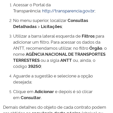
Acessar o Portal da
Transparência:
http://transparencia.gov.br
;
No menu superior, localizar
Consultas
Detalhadas
>
Licitações
;
Utilizar a barra lateral esquerda de
Filtros
para
adicionar um filtro. Para acessar os dados da
ANTT, recomendamos utilizar, no filtro
Órgão
, o
nome
AGÊNCIA NACIONAL DE TRANSPORTES
TERRESTRES
ou a sigla
ANTT
ou, ainda, o
código
39250
;
Aguarde a sugestão e selecione a opção
desejada;
Clique em
Adicionar
e depois é só clicar
em
Consultar
.
Demais detalhes do objeto de cada contrato podem
ser obtidos na
sequência desta página
(abaixo) ou