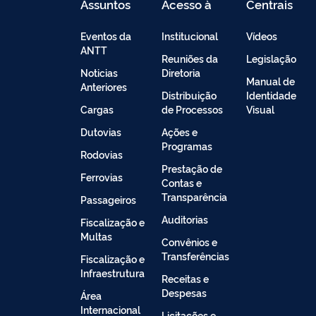
Assuntos
Acesso à
Centrais
Informação
de
Conteúdo
Eventos da
Institucional
Vídeos
ANTT
Reuniões da
Legislação
Noticias
Diretoria
Manual de
Anteriores
Distribuição
Identidade
Cargas
de Processos
Visual
Dutovias
Ações e
Programas
Rodovias
Prestação de
Ferrovias
Contas e
Transparência
Passageiros
Auditorias
Fiscalização e
Multas
Convênios e
Transferências
Fiscalização e
Infraestrutura
Receitas e
Despesas
Área
Internacional
Licitações e