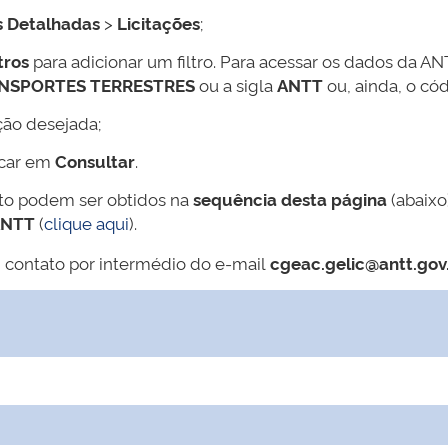
s Detalhadas
>
Licitações
;
tros
para adicionar um filtro. Para acessar os dados da AN
ANSPORTES TERRESTRES
ou a sigla
ANTT
ou, ainda, o có
ção desejada;
icar em
Consultar
.
ato podem ser obtidos na
sequência desta página
(abaixo
ANTT
(
clique aqui
).
 contato por intermédio do e-mail
cgeac.gelic@antt.gov