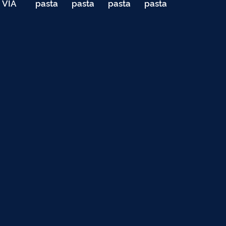
VIA
pasta
pasta
pasta
pasta
040
de
de
de
de
Teste
testes
testes
testes
testes