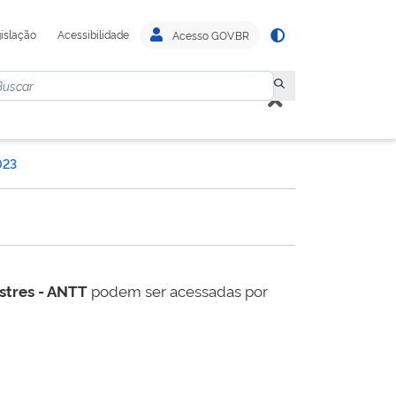
islação
Acessibilidade
Acesso GOV.BR
023
estres - ANTT
podem ser acessadas por