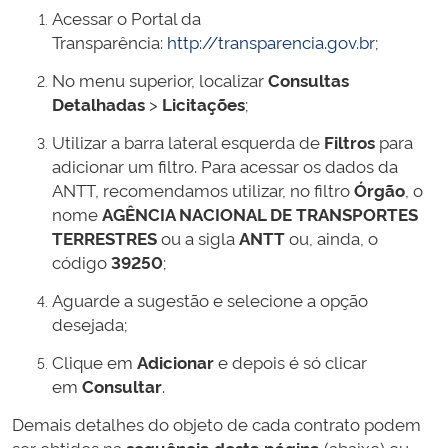
Acessar o Portal da
Transparência:
http://transparencia.gov.br
;
No menu superior, localizar
Consultas
Detalhadas
>
Licitações
;
Utilizar a barra lateral esquerda de
Filtros
para
adicionar um filtro. Para acessar os dados da
ANTT, recomendamos utilizar, no filtro
Órgão
, o
nome
AGÊNCIA NACIONAL DE TRANSPORTES
TERRESTRES
ou a sigla
ANTT
ou, ainda, o
código
39250
;
Aguarde a sugestão e selecione a opção
desejada;
Clique em
Adicionar
e depois é só clicar
em
Consultar
.
Demais detalhes do objeto de cada contrato podem
ser obtidos na
sequência desta página
(abaixo) ou