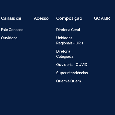
Canais de
Acesso
Composição
GOV.BR
Atendimento
Restrito
-
Fale Conosco
Diretoria Geral
Intranet
Ouvidoria
Unidades
Regionais - UR's
Diretoria
Colegiada
Ouvidoria - OUVID
Superintendências
Quem é Quem