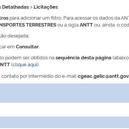
s Detalhadas
>
Licitações
;
tros
para adicionar um filtro. Para acessar os dados da AN
ANSPORTES TERRESTRES
ou a sigla
ANTT
ou, ainda, o có
ção desejada;
icar em
Consultar
.
ato podem ser obtidos na
sequência desta página
(abaixo
ANTT
(
clique aqui
).
 contato por intermédio do e-mail
cgeac.gelic@antt.gov