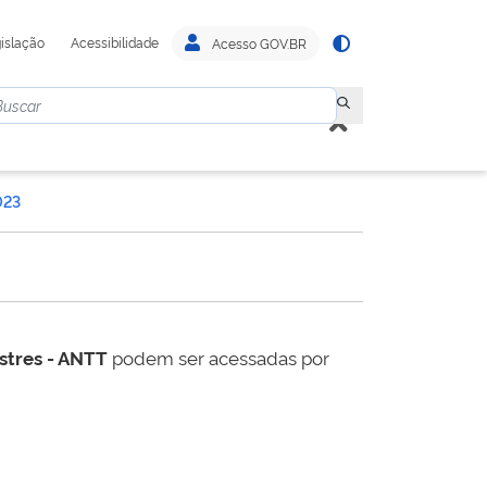
islação
Acessibilidade
Acesso GOV.BR
023
estres - ANTT
podem ser acessadas por