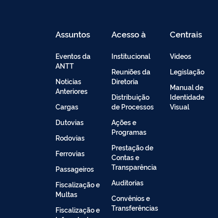
Assuntos
Acesso à
Centrais
Informação
de
Conteúdo
Eventos da
Institucional
Vídeos
ANTT
Reuniões da
Legislação
Noticias
Diretoria
Manual de
Anteriores
Distribuição
Identidade
Cargas
de Processos
Visual
Dutovias
Ações e
Programas
Rodovias
Prestação de
Ferrovias
Contas e
Transparência
Passageiros
Auditorias
Fiscalização e
Multas
Convênios e
Transferências
Fiscalização e