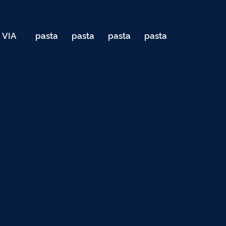
VIA
pasta
pasta
pasta
pasta
040
de
de
de
de
Teste
testes
testes
testes
testes