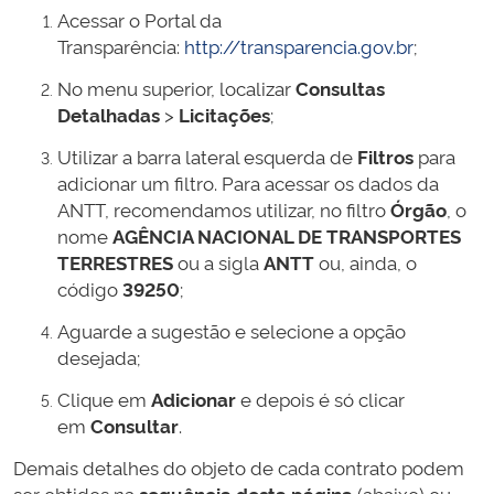
Acessar o Portal da
Transparência:
http://transparencia.gov.br
;
No menu superior, localizar
Consultas
Detalhadas
>
Licitações
;
Utilizar a barra lateral esquerda de
Filtros
para
adicionar um filtro. Para acessar os dados da
ANTT, recomendamos utilizar, no filtro
Órgão
, o
nome
AGÊNCIA NACIONAL DE TRANSPORTES
TERRESTRES
ou a sigla
ANTT
ou, ainda, o
código
39250
;
Aguarde a sugestão e selecione a opção
desejada;
Clique em
Adicionar
e depois é só clicar
em
Consultar
.
Demais detalhes do objeto de cada contrato podem
ser obtidos na
sequência desta página
(abaixo) ou