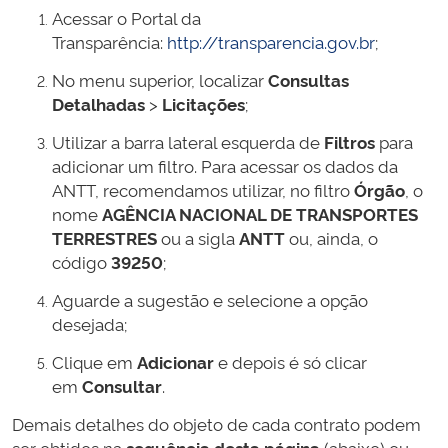
Acessar o Portal da
Transparência:
http://transparencia.gov.br
;
No menu superior, localizar
Consultas
Detalhadas
>
Licitações
;
Utilizar a barra lateral esquerda de
Filtros
para
adicionar um filtro. Para acessar os dados da
ANTT, recomendamos utilizar, no filtro
Órgão
, o
nome
AGÊNCIA NACIONAL DE TRANSPORTES
TERRESTRES
ou a sigla
ANTT
ou, ainda, o
código
39250
;
Aguarde a sugestão e selecione a opção
desejada;
Clique em
Adicionar
e depois é só clicar
em
Consultar
.
Demais detalhes do objeto de cada contrato podem
ser obtidos na
sequência desta página
(abaixo) ou