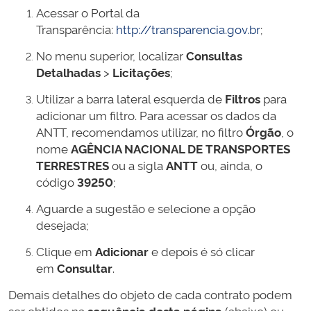
Acessar o Portal da
Transparência:
http://transparencia.gov.br
;
No menu superior, localizar
Consultas
Detalhadas
>
Licitações
;
Utilizar a barra lateral esquerda de
Filtros
para
adicionar um filtro. Para acessar os dados da
ANTT, recomendamos utilizar, no filtro
Órgão
, o
nome
AGÊNCIA NACIONAL DE TRANSPORTES
TERRESTRES
ou a sigla
ANTT
ou, ainda, o
código
39250
;
Aguarde a sugestão e selecione a opção
desejada;
Clique em
Adicionar
e depois é só clicar
em
Consultar
.
Demais detalhes do objeto de cada contrato podem
ser obtidos na
sequência desta página
(abaixo) ou