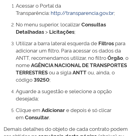
Acessar o Portal da
Transparência:
http://transparencia.gov.br
;
No menu superior, localizar
Consultas
Detalhadas
>
Licitações
;
Utilizar a barra lateral esquerda de
Filtros
para
adicionar um filtro. Para acessar os dados da
ANTT, recomendamos utilizar, no filtro
Órgão
, o
nome
AGÊNCIA NACIONAL DE TRANSPORTES
TERRESTRES
ou a sigla
ANTT
ou, ainda, o
código
39250
;
Aguarde a sugestão e selecione a opção
desejada;
Clique em
Adicionar
e depois é só clicar
em
Consultar
.
Demais detalhes do objeto de cada contrato podem
ser obtidos na
sequência desta página
(abaixo) ou