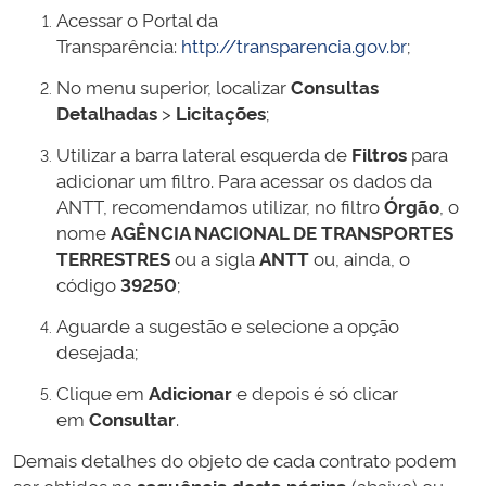
Acessar o Portal da
Transparência:
http://transparencia.gov.br
;
No menu superior, localizar
Consultas
Detalhadas
>
Licitações
;
Utilizar a barra lateral esquerda de
Filtros
para
adicionar um filtro. Para acessar os dados da
ANTT, recomendamos utilizar, no filtro
Órgão
, o
nome
AGÊNCIA NACIONAL DE TRANSPORTES
TERRESTRES
ou a sigla
ANTT
ou, ainda, o
código
39250
;
Aguarde a sugestão e selecione a opção
desejada;
Clique em
Adicionar
e depois é só clicar
em
Consultar
.
Demais detalhes do objeto de cada contrato podem
ser obtidos na
sequência desta página
(abaixo) ou