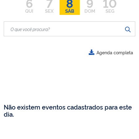
6
7
8
9
10
QUI
SEX
SÁB
DOM
SEG
Agenda completa
Não existem eventos cadastrados para este
dia.