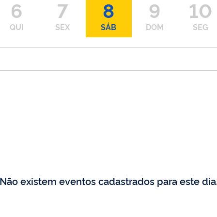
6
7
8
9
10
QUI
SEX
SÁB
DOM
SEG
Não existem eventos cadastrados para este dia