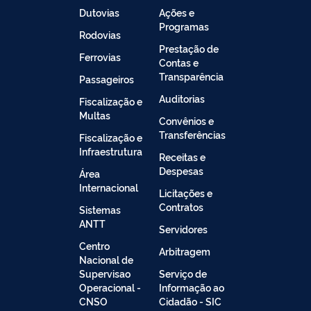
Dutovias
Ações e
Programas
Rodovias
Prestação de
Ferrovias
Contas e
Transparência
Passageiros
Auditorias
Fiscalização e
Multas
Convênios e
Transferências
Fiscalização e
Infraestrutura
Receitas e
Despesas
Área
Internacional
Licitações e
Contratos
Sistemas
ANTT
Servidores
Centro
Arbitragem
Nacional de
Supervisao
Serviço de
Operacional -
Informação ao
CNSO
Cidadão - SIC