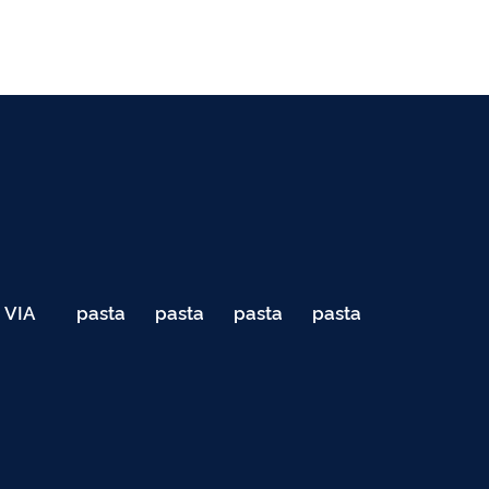
VIA
pasta
pasta
pasta
pasta
040
de
de
de
de
Teste
testes
testes
testes
testes