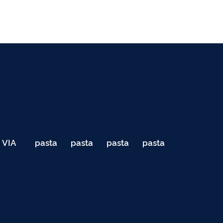
VIA
pasta
pasta
pasta
pasta
040
de
de
de
de
Teste
testes
testes
testes
testes