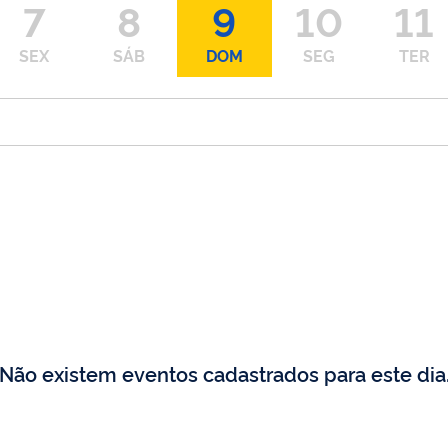
7
8
9
10
11
SEX
SÁB
DOM
SEG
TER
Não existem eventos cadastrados para este dia