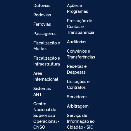
Dutovias
Ações e
Programas
Rodovias
Prestação de
Ferrovias
Contas e
Transparência
Passageiros
Auditorias
Fiscalização e
Multas
Convênios e
Transferências
Fiscalização e
Infraestrutura
Receitas e
Despesas
Área
Internacional
Licitações e
Contratos
Sistemas
ANTT
Servidores
Centro
Arbitragem
Nacional de
Supervisao
Serviço de
Operacional -
Informação ao
CNSO
Cidadão - SIC