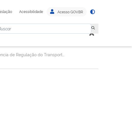
islação
Acessibilidade
Acesso GOV.BR
Gerência de Regulação do Transporte Rodoviário e Multimodal de Cargas - GERET