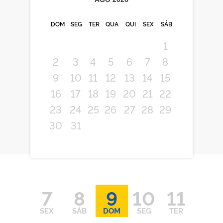
DOM
SEG
TER
QUA
QUI
SEX
SÁB
1
2
3
4
5
6
7
8
9
10
11
12
13
14
15
16
17
18
19
20
21
22
23
24
25
26
27
28
29
30
31
7
8
9
10
11
SEX
SÁB
DOM
SEG
TER