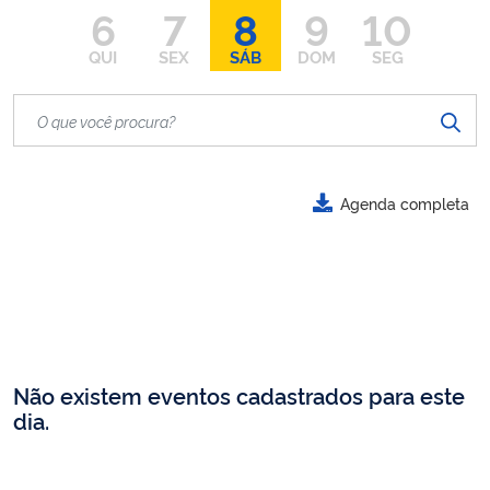
6
7
8
9
10
QUI
SEX
SÁB
DOM
SEG
Agenda completa
Não existem eventos cadastrados para este
dia.